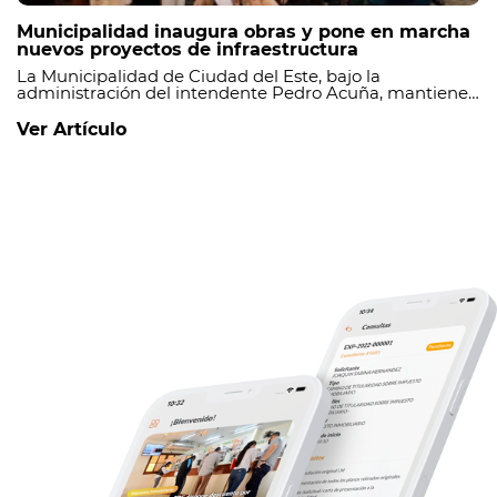
Municipalidad inaugura obras y pone en marcha
nuevos proyectos de infraestructura
La Municipalidad de Ciudad del Este, bajo la
administración del intendente Pedro Acuña, mantiene
un ritmo sostenido de ejecución de obras, inaugurando
proyectos culminados y dando inicio a nuevas
Ver Artículo
intervenciones que continúan fortaleciendo la
infraestructura en distintos barrios de la ciudad.