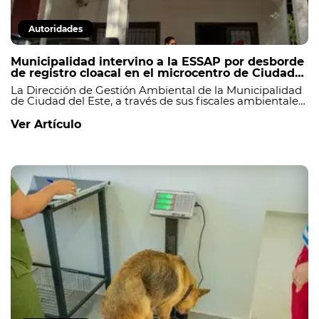
Autoridades
Municipalidad intervino a la ESSAP por desborde
de registro cloacal en el microcentro de Ciudad
del Este
La Dirección de Gestión Ambiental de la Municipalidad
de Ciudad del Este, a través de sus fiscales ambientales,
realizó una intervención en la Empresa de Servicios
Sanitarios del Paraguay (ESSAP) tras constatar el
Ver Artículo
colmatado de uno de los registros cloacales ubicado
sobre la calle Abay, en el microcentro de la ciudad._