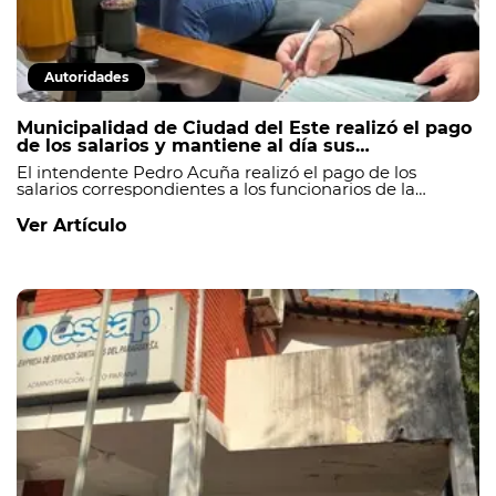
Autoridades
Municipalidad de Ciudad del Este realizó el pago
de los salarios y mantiene al día sus
compromisos financieros.
El intendente Pedro Acuña realizó el pago de los
salarios correspondientes a los funcionarios de la
Municipalidad de Ciudad del Este, manteniendo al día
el cumplimiento de las obligaciones financieras de la
Ver Artículo
institución._