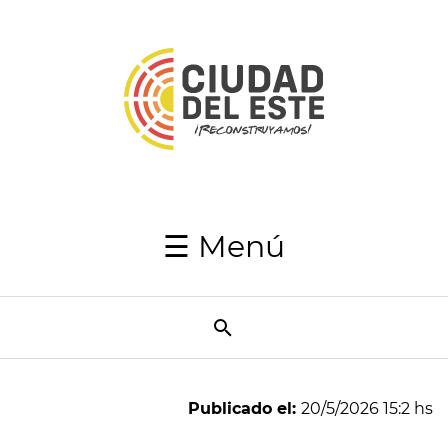
Inicio
Autoridades
Japaga
Recaudaciones
☰ Menú
Transparencia
Utilidades
Resumen
Semanal
Publicado el:
20/5/2026 15:2 hs
Directorio
telefónico