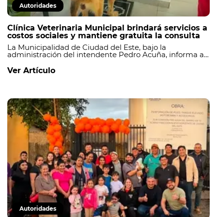
Autoridades
Clínica Veterinaria Municipal brindará servicios a
costos sociales y mantiene gratuita la consulta
La Municipalidad de Ciudad del Este, bajo la
administración del intendente Pedro Acuña, informa a
la ciudadanía que, a partir de ahora, los servicios de la
Clínica Veterinaria Municipal serán brindados a costos
Ver Artículo
sociales, conforme a lo establecido en la Ordenanza N.°
014/2026 J.M.
Autoridades