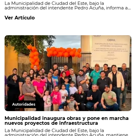
La Municipalidad de Ciudad del Este, bajo la
administración del intendente Pedro Acuña, informa a
la ciudadanía que, a partir de ahora, los servicios de la
Clínica Veterinaria Municipal serán brindados a costos
Ver Artículo
sociales, conforme a lo establecido en la Ordenanza N.°
014/2026 J.M.
Autoridades
Municipalidad inaugura obras y pone en marcha
nuevos proyectos de infraestructura
La Municipalidad de Ciudad del Este, bajo la
administración del intendente Pedro Acuña, mantiene