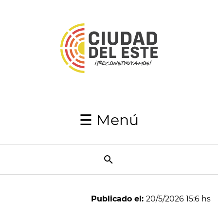
Inicio
Autoridades
Japaga
Recaudaciones
☰ Menú
Transparencia
Utilidades
Resumen
Semanal
Publicado el:
20/5/2026 15:6 hs
Directorio
telefónico