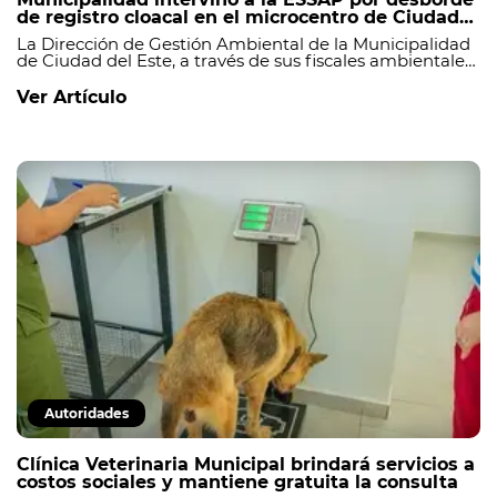
de registro cloacal en el microcentro de Ciudad
del Este
La Dirección de Gestión Ambiental de la Municipalidad
de Ciudad del Este, a través de sus fiscales ambientales,
realizó una intervención en la Empresa de Servicios
Sanitarios del Paraguay (ESSAP) tras constatar el
Ver Artículo
colmatado de uno de los registros cloacales ubicado
sobre la calle Abay, en el microcentro de la ciudad._
Autoridades
Clínica Veterinaria Municipal brindará servicios a
costos sociales y mantiene gratuita la consulta