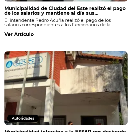
Municipalidad de Ciudad del Este realizó el pago
de los salarios y mantiene al día sus
compromisos financieros.
El intendente Pedro Acuña realizó el pago de los
salarios correspondientes a los funcionarios de la
Municipalidad de Ciudad del Este, manteniendo al día
el cumplimiento de las obligaciones financieras de la
Ver Artículo
institución._
Autoridades
Municipalidad intervino a la ESSAP por desborde