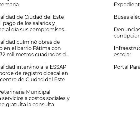
 semana
Expedient
alidad de Ciudad del Este
Buses eléc
el pago de los salarios y
e al día sus compromisos
Denuncias
ros.
corrupció
alidad culminó obras de
o en el barrio Fátima con
Infraestru
32 mil metros cuadrados de
escolar
perficie vial
alidad intervino a la ESSAP
Portal Pa
borde de registro cloacal en
ocentro de Ciudad del Este
Veterinaria Municipal
 servicios a costos sociales y
e gratuita la consulta