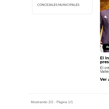
CONCEJALES MUNICIPALES
A
El i
pres
cuen
El i
Valle
de fe
cuen
Ver 
corr
cump
sobr
gube
Mostrando 2/2 - Página 1/1