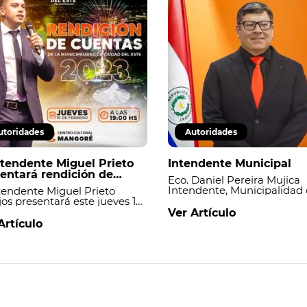
utoridades
Autoridades
ntendente Miguel Prieto
Intendente Municipal
entará rendición de
Eco. Daniel Pereira Mujica
tas 2023
Intendente, Municipalidad
ntendente Miguel Prieto
Ciudad del Este
jos presentará este jueves 15
brero la rendición de
Ver Artículo
tas de su gestión
Artículo
espondiente al año 2023, en
limiento de la Ley vigente
e transparencia
rnamental.