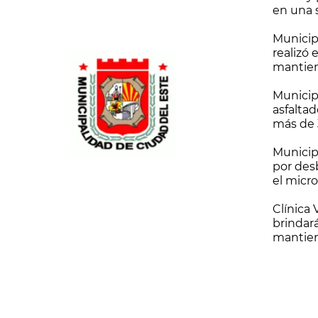
en una
Municip
realizó 
mantien
financie
Municip
asfaltad
más de 
nueva su
Municip
por des
el micr
Clínica 
brindará
mantien