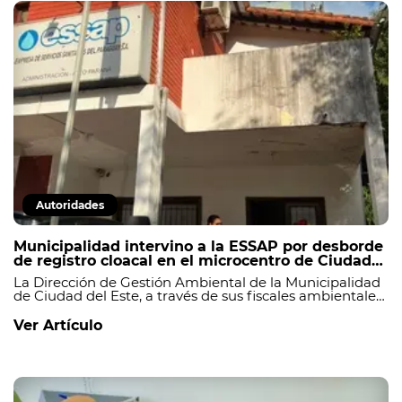
Autoridades
Municipalidad intervino a la ESSAP por desborde
de registro cloacal en el microcentro de Ciudad
del Este
La Dirección de Gestión Ambiental de la Municipalidad
de Ciudad del Este, a través de sus fiscales ambientales,
realizó una intervención en la Empresa de Servicios
Sanitarios del Paraguay (ESSAP) tras constatar el
Ver Artículo
colmatado de uno de los registros cloacales ubicado
sobre la calle Abay, en el microcentro de la ciudad._