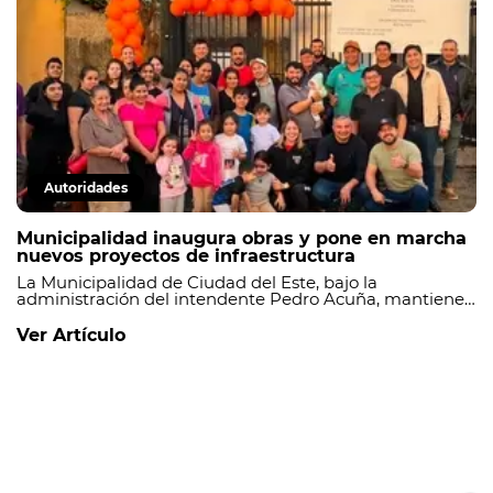
Autoridades
Municipalidad inaugura obras y pone en marcha
nuevos proyectos de infraestructura
La Municipalidad de Ciudad del Este, bajo la
administración del intendente Pedro Acuña, mantiene
un ritmo sostenido de ejecución de obras, inaugurando
proyectos culminados y dando inicio a nuevas
Ver Artículo
intervenciones que continúan fortaleciendo la
infraestructura en distintos barrios de la ciudad.