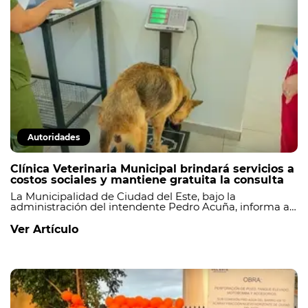
Autoridades
Clínica Veterinaria Municipal brindará servicios a
costos sociales y mantiene gratuita la consulta
La Municipalidad de Ciudad del Este, bajo la
administración del intendente Pedro Acuña, informa a
la ciudadanía que, a partir de ahora, los servicios de la
Clínica Veterinaria Municipal serán brindados a costos
Ver Artículo
sociales, conforme a lo establecido en la Ordenanza N.°
014/2026 J.M.