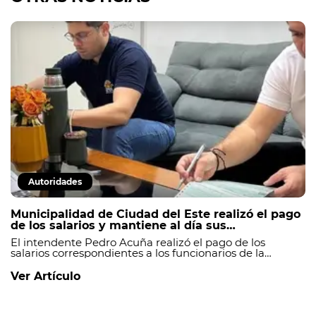
Autoridades
Municipalidad de Ciudad del Este realizó el pago
de los salarios y mantiene al día sus
compromisos financieros.
El intendente Pedro Acuña realizó el pago de los
salarios correspondientes a los funcionarios de la
Municipalidad de Ciudad del Este, manteniendo al día
el cumplimiento de las obligaciones financieras de la
Ver Artículo
institución._