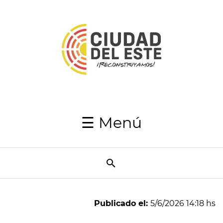
Inicio
Autoridades
Japaga
Recaudaciones
☰ Menú
Transparencia
Utilidades
Resumen
Semanal
Publicado el:
5/6/2026 14:18 hs
Directorio
telefónico